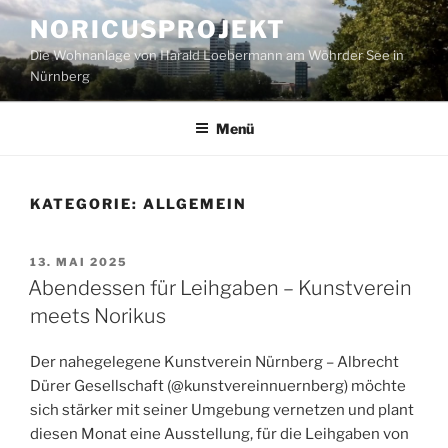
Zum
NORICUSPROJEKT
Inhalt
Die Wohnanlage von Harald Loebermann am Wöhrder See in
springen
Nürnberg
Menü
KATEGORIE:
ALLGEMEIN
VERÖFFENTLICHT
13. MAI 2025
AM
Abendessen für Leihgaben – Kunstverein
meets Norikus
Der nahegelegene Kunstverein Nürnberg – Albrecht
Dürer Gesellschaft (@kunstvereinnuernberg) möchte
sich stärker mit seiner Umgebung vernetzen und plant
diesen Monat eine Ausstellung, für die Leihgaben von